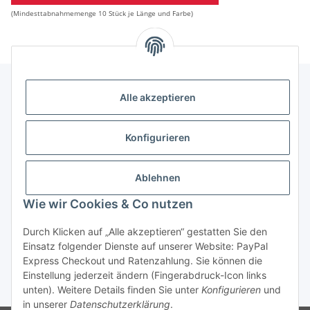
(Mindesttabnahmemenge 10 Stück je Länge und Farbe)
Alle akzeptieren
Informationen
Konfigurieren
Gesetzliche Informationen
Ablehnen
Wie wir Cookies & Co nutzen
Vertrag widerrufen
Durch Klicken auf „Alle akzeptieren“ gestatten Sie den
Einsatz folgender Dienste auf unserer Website: PayPal
Express Checkout und Ratenzahlung. Sie können die
Einstellung jederzeit ändern (Fingerabdruck-Icon links
* Alle Preise zzgl. gesetzlicher USt., zzgl.
Versand
unten). Weitere Details finden Sie unter
Konfigurieren
und
in unserer
Datenschutzerklärung
.