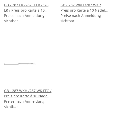
GB - 287 LR /287 H LR /376
GB - 287 WKH /287 WK /
LR / Preis pro Karte á 10
Preis pro Karte á 10 Nadeln
Nadeln / VE 10 Karten
Preise nach Anmeldung
/ VE 10 Karten
Preise nach Anmeldung
sichtbar
sichtbar
GB - 287 WKH /287 WK FFG /
Preis pro Karte á 10 Nadeln
/ VE 10 Karten
Preise nach Anmeldung
sichtbar