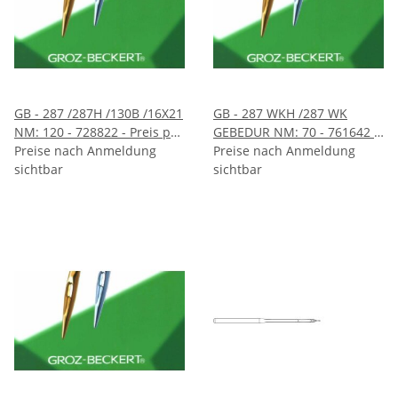
GB - 287 /287H /130B /16X21
GB - 287 WKH /287 WK
NM: 120 - 728822 - Preis per
GEBEDUR NM: 70 - 761642 -
10 Stück - VE 100 Stück
Preise nach Anmeldung
Preis per 10 Stück - VE 100
Preise nach Anmeldung
sichtbar
Stück
sichtbar