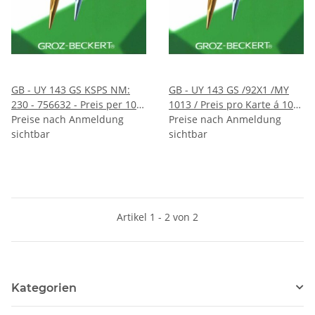
GB - UY 143 GS KSPS NM:
GB - UY 143 GS /92X1 /MY
230 - 756632 - Preis per 10
1013 / Preis pro Karte á 10
Stück - VE 100 Stück
Preise nach Anmeldung
Nadeln / VE 10 Karten
Preise nach Anmeldung
sichtbar
sichtbar
Artikel 1 - 2 von 2
Kategorien