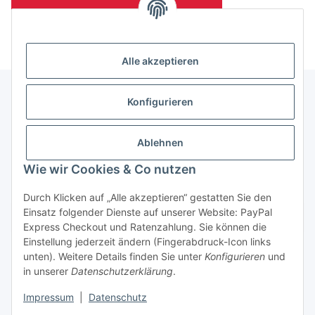
(Mindesttabnahmemenge 10 Stück je Länge und Farbe)
Alle akzeptieren
Konfigurieren
Informationen
Ablehnen
Gesetzliche Informationen
Wie wir Cookies & Co nutzen
Durch Klicken auf „Alle akzeptieren“ gestatten Sie den
Einsatz folgender Dienste auf unserer Website: PayPal
Vertrag widerrufen
Express Checkout und Ratenzahlung. Sie können die
Einstellung jederzeit ändern (Fingerabdruck-Icon links
unten). Weitere Details finden Sie unter
Konfigurieren
und
in unserer
Datenschutzerklärung
.
Impressum
|
Datenschutz
* Alle Preise zzgl. gesetzlicher USt., zzgl.
Versand