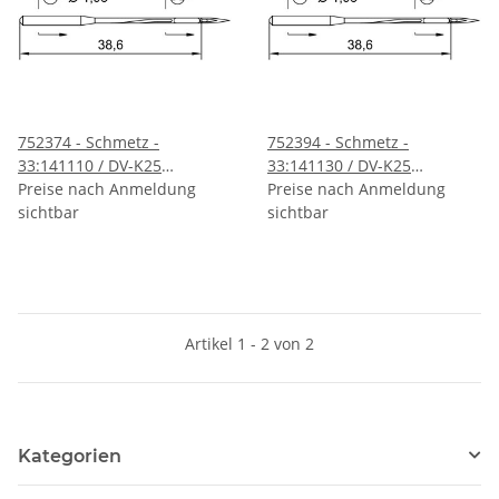
752374 - Schmetz -
752394 - Schmetz -
33:141110 / DV-K25
33:141130 / DV-K25
Nadeldicke: 110 / Preis pro
Preise nach Anmeldung
Nadeldicke: 130 / Preis pro
Preise nach Anmeldung
Karte á 10 Nadeln
sichtbar
Karte á 10 Nadeln
sichtbar
Artikel 1 - 2 von 2
Kategorien