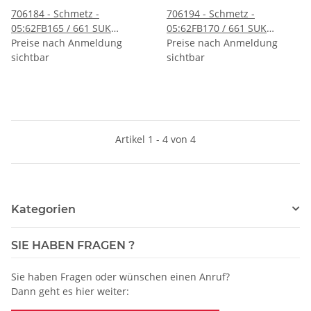
706184 - Schmetz -
706194 - Schmetz -
05:62FB165 / 661 SUK
05:62FB170 / 661 SUK
Nadeldicke: 65 / Preis pro
Preise nach Anmeldung
Nadeldicke: 70 / Preis pro
Preise nach Anmeldung
Karte á 10 Nadeln
sichtbar
Karte á 10 Nadeln
sichtbar
Artikel 1 - 4 von 4
Kategorien
SIE HABEN FRAGEN ?
Sie haben Fragen oder wünschen einen Anruf?
Dann geht es hier weiter: