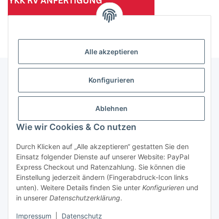
(Mindesttabnahmemenge 10 Stück je Länge und Farbe)
Alle akzeptieren
Konfigurieren
Informationen
Ablehnen
Gesetzliche Informationen
Wie wir Cookies & Co nutzen
Durch Klicken auf „Alle akzeptieren“ gestatten Sie den
Einsatz folgender Dienste auf unserer Website: PayPal
Vertrag widerrufen
Express Checkout und Ratenzahlung. Sie können die
Einstellung jederzeit ändern (Fingerabdruck-Icon links
unten). Weitere Details finden Sie unter
Konfigurieren
und
in unserer
Datenschutzerklärung
.
Impressum
|
Datenschutz
* Alle Preise zzgl. gesetzlicher USt., zzgl.
Versand