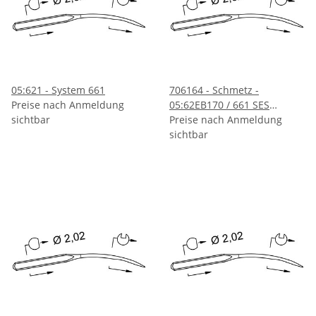
05:621 - System 661
706164 - Schmetz -
Preise nach Anmeldung
05:62EB170 / 661 SES
sichtbar
Nadeldicke: 70 / Preis pro
Preise nach Anmeldung
Karte á 10 Nadeln
sichtbar