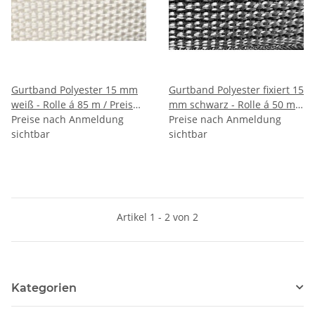
Gurtband Polyester 15 mm
Gurtband Polyester fixiert 15
weiß - Rolle á 85 m / Preis
mm schwarz - Rolle á 50 m
per m (500 daN) -
Preise nach Anmeldung
/Preis per m (500 daN)
Preise nach Anmeldung
RESTBESTAND - danach
sichtbar
sichtbar
nicht mehr lieferbar
Artikel 1 - 2 von 2
Kategorien