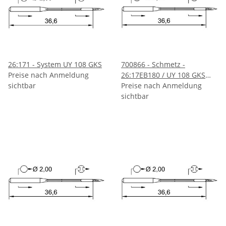
26:171 - System UY 108 GKS
700866 - Schmetz -
Preise nach Anmeldung
26:17EB180 / UY 108 GKS
sichtbar
SES Nadeldicke: 80 / Preis
Preise nach Anmeldung
pro Karte á 10 Nadeln /
sichtbar
RESTBESTAND