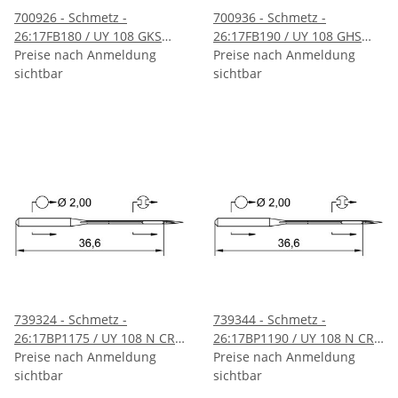
700926 - Schmetz -
700936 - Schmetz -
26:17FB180 / UY 108 GKS
26:17FB190 / UY 108 GHS
SUK Nadeldicke: 80 / Preis
Preise nach Anmeldung
Nadeldicke: 90 / Preis pro
Preise nach Anmeldung
pro Karte á 10 Nadeln
sichtbar
Karte á 10 Nadeln /
sichtbar
RESTBESTAND
739324 - Schmetz -
739344 - Schmetz -
26:17BP1175 / UY 108 N CR
26:17BP1190 / UY 108 N CR
Nadeldicke: 75 / Preis pro
Preise nach Anmeldung
Nadeldicke: 90 / Preis pro
Preise nach Anmeldung
Karte á 10 Nadeln
sichtbar
Karte á 10 Nadeln
sichtbar