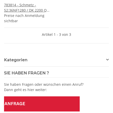
783814 - Schmetz -
52:36NF1280 / DK 2200 Q
Nadeldicke: 280 / Preis pro
Preise nach Anmeldung
Karte á 10 Nadeln
sichtbar
Artikel 1 - 3 von 3
Kategorien
SIE HABEN FRAGEN ?
Sie haben Fragen oder wünschen einen Anruf?
Dann geht es hier weiter: