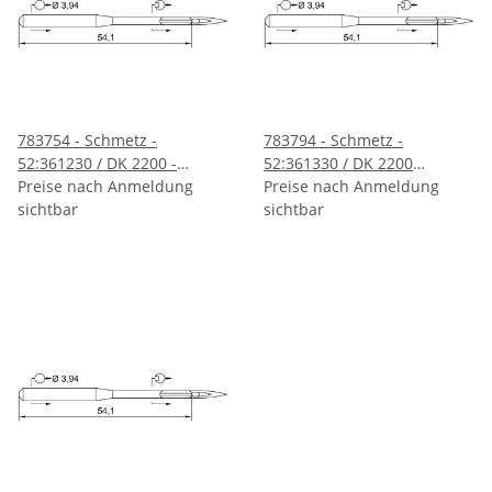
783754 - Schmetz -
783794 - Schmetz -
52:361230 / DK 2200 -
52:361330 / DK 2200
Sonderanfertigung -
Preise nach Anmeldung
Nadeldicke: 330 / Preis pro
Preise nach Anmeldung
Nadeldicke: 230 / Preis pro
sichtbar
Karte á 10 Nadeln
sichtbar
Karte á 10 Nadeln