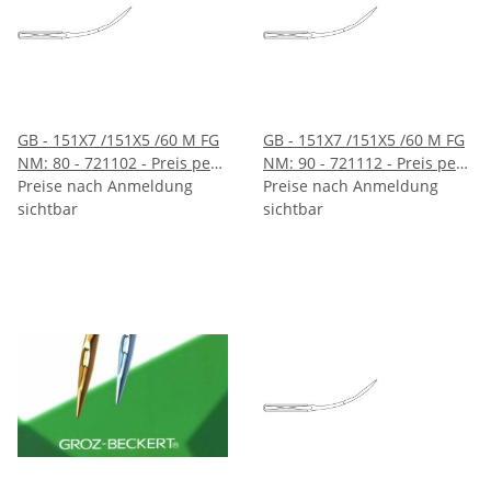
GB - 151X7 /151X5 /60 M FG
GB - 151X7 /151X5 /60 M FG
NM: 80 - 721102 - Preis per
NM: 90 - 721112 - Preis per
10 Stück - VE 100 Stück
Preise nach Anmeldung
10 Stück - VE 100 Stück
Preise nach Anmeldung
sichtbar
sichtbar