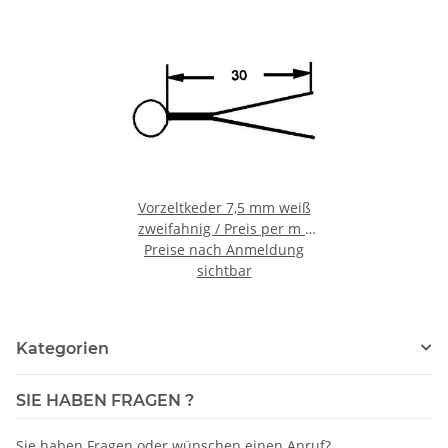
Vorzeltkeder 7,5 mm weiß
zweifahnig / Preis per m /
Rolle à 100 m / Anschnitt
Preise nach Anmeldung
sichtbar
möglich
Kategorien
SIE HABEN FRAGEN ?
Sie haben Fragen oder wünschen einen Anruf?