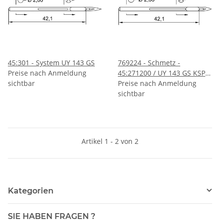
45:301 - System UY 143 GS
769224 - Schmetz -
Preise nach Anmeldung
45:271200 / UY 143 GS KSP
sichtbar
Nadeldicke: 200 / Preis pro
Preise nach Anmeldung
Karte á 10 Nadeln
sichtbar
Artikel 1 - 2 von 2
Kategorien
SIE HABEN FRAGEN ?