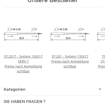
Unsere Bestseller
37:2017 - System 135X17
37:201 - System 135X17
7
SERV 7
Preise nach Anmeldung
37
Preise nach Anmeldung
sichtbar
SERV
Prei
sichtbar
Pr
Kategorien
SIE HABEN FRAGEN ?