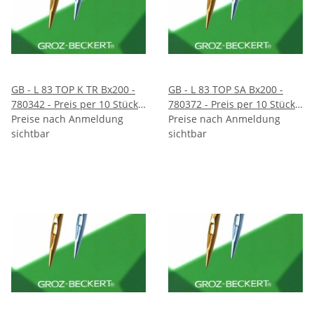
GB - L 83 TOP K TR Bx200 -
GB - L 83 TOP SA Bx200 -
780342 - Preis per 10 Stück -
780372 - Preis per 10 Stück -
VE 100 Stück
Preise nach Anmeldung
VE 100 Stück
Preise nach Anmeldung
sichtbar
sichtbar