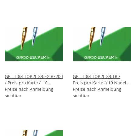
GB - L 83 TOP /L 83 FG Bx200
GB - L 83 TOP /L 83 TR /
/ Preis pro Karte á 10
Preis pro Karte á 10 Nadeln
Nadeln / VE 10 Karten
Preise nach Anmeldung
/ VE 10 Karten
Preise nach Anmeldung
sichtbar
sichtbar