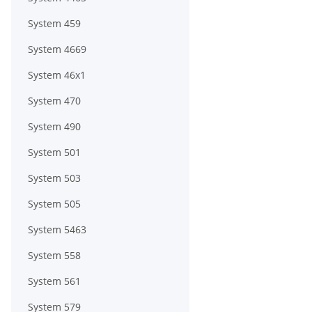
System 459
System 4669
System 46x1
System 470
System 490
System 501
System 503
System 505
System 5463
System 558
System 561
System 579