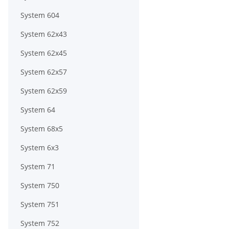
System 604
System 62x43
System 62x45
System 62x57
System 62x59
System 64
System 68x5
System 6x3
System 71
System 750
System 751
System 752