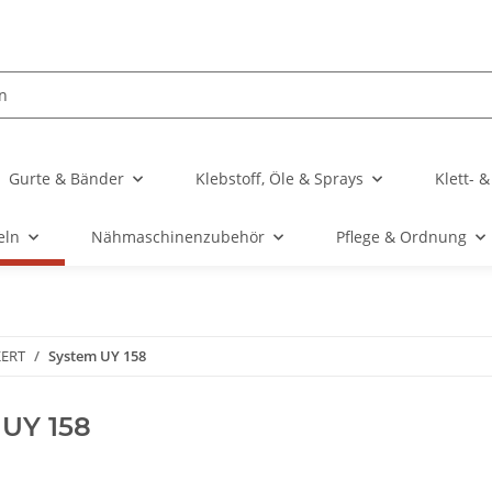
Gurte & Bänder
Klebstoff, Öle & Sprays
Klett- 
eln
Nähmaschinenzubehör
Pflege & Ordnung
KERT
System UY 158
 UY 158