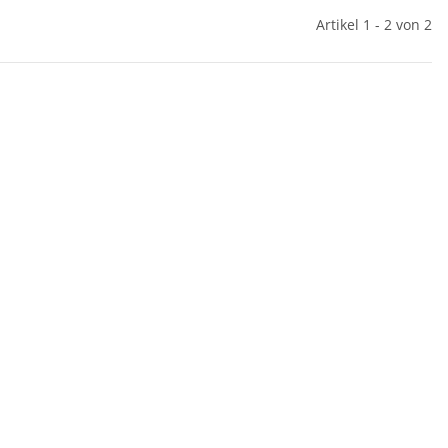
Artikel 1 - 2 von 2