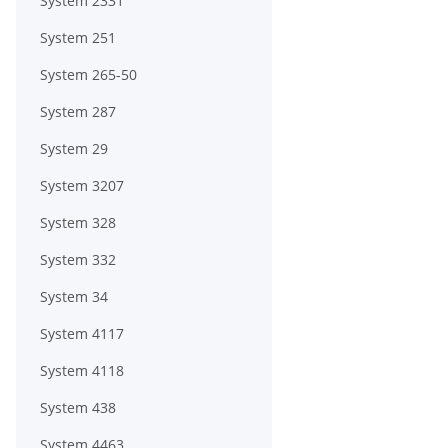
System 2331
System 251
System 265-50
System 287
System 29
System 3207
System 328
System 332
System 34
System 4117
System 4118
System 438
System 4463