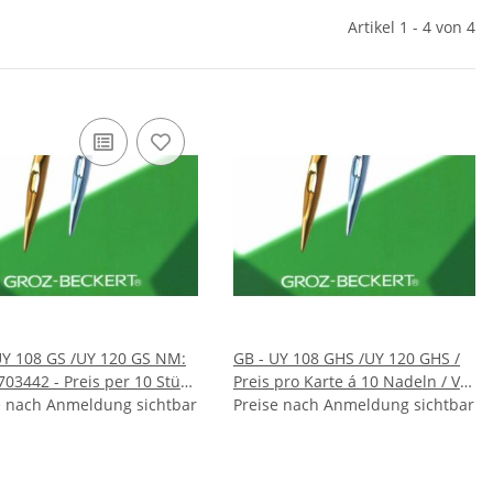
Artikel 1 - 4 von 4
GB - UY 108 GHS /UY 120 GHS /
703442 - Preis per 10 Stück
Preis pro Karte á 10 Nadeln / VE
00 Stück
e nach Anmeldung sichtbar
10 Karten
Preise nach Anmeldung sichtbar