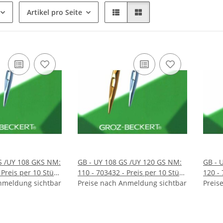
Artikel pro Seite
GB - UY 108 GS /UY 120 GS NM:
GB - UY 108 GS /UY 120 GS NM:
 Preis per 10 Stück
110 - 703432 - Preis per 10 Stück
120 - 
nmeldung sichtbar
- VE 100 Stück
Preise nach Anmeldung sichtbar
- VE 1
Preis