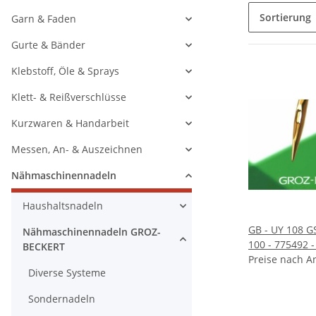
Sortierung
Garn & Faden
Gurte & Bänder
Klebstoff, Öle & Sprays
Klett- & Reißverschlüsse
Kurzwaren & Handarbeit
Messen, An- & Auszeichnen
Nähmaschinennadeln
Haushaltsnadeln
GB - UY 108 GS /UY 108 GKS NM:
Nähmaschinennadeln GROZ-
100 - 775492 -
BECKERT
- VE 100 Stück
Preise nach A
Diverse Systeme
Sondernadeln