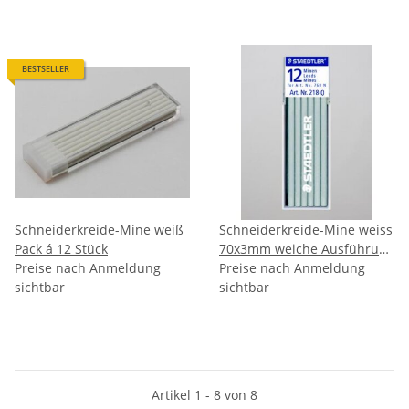
BESTSELLER
Schneiderkreide-Mine weiß
Schneiderkreide-Mine weiss
Pack á 12 Stück
70x3mm weiche Ausführung
Preise nach Anmeldung
Pack á 12 Stück
Preise nach Anmeldung
sichtbar
sichtbar
Artikel 1 - 8 von 8