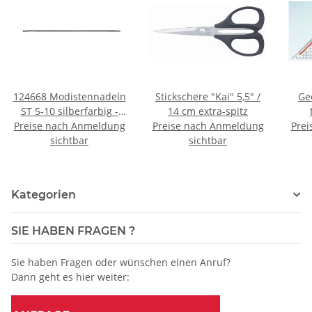
124668 Modistennadeln
Stickschere "Kai" 5,5" /
Ge
ST 5-10 silberfarbig -
14 cm extra-spitz
Preise nach Anmeldung
KTE á 16 ST
Preise nach Anmeldung
abne
Prei
sichtbar
sichtbar
Kategorien
SIE HABEN FRAGEN ?
Sie haben Fragen oder wünschen einen Anruf?
Dann geht es hier weiter: