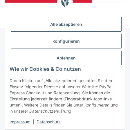
(Mindesttabnahmemenge 10 Stück je Länge und Farbe)
Alle akzeptieren
Konfigurieren
Informationen
Ablehnen
Gesetzliche Informationen
Wie wir Cookies & Co nutzen
Durch Klicken auf „Alle akzeptieren“ gestatten Sie den
Einsatz folgender Dienste auf unserer Website: PayPal
Vertrag widerrufen
Express Checkout und Ratenzahlung. Sie können die
Einstellung jederzeit ändern (Fingerabdruck-Icon links
unten). Weitere Details finden Sie unter
Konfigurieren
und
in unserer
Datenschutzerklärung
.
Impressum
|
Datenschutz
* Alle Preise zzgl. gesetzlicher USt., zzgl.
Versand