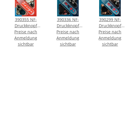
390355 NF-
390336 NF-
390299 NF-
Druckknopf
Druckknopf
Druckknopf
Anorak Reifen
Preise nach
Anorak MS 12
Preise nach
Anorak MS 15
Preise nach
Anmeldung
MS 20 mm
mm altkupfer -
Anmeldung
mm altmessing -
Anmeldung
altmessing - KTE
sichtbar
KTE á 10 ST
sichtbar
KTE á 10 ST
sichtbar
á 6 ST