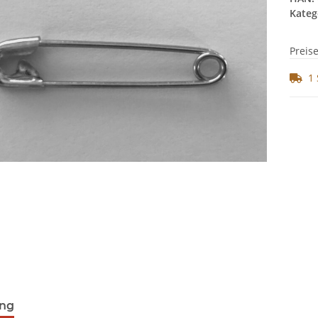
Kateg
Preis
1 
ung