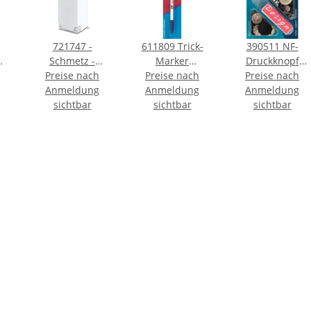
721747 -
611809 Trick-
390511 NF-
Schmetz -
Marker
Druckknopf
S
130/705 H Nm
Preise nach
selbstlöschend -
Preise nach
Preise nach
Anorak
70 B10-Magazin
Anmeldung
Anmeldung
KTE á 1 ST
Excursion MS 20
Anmeldung
/ Nadeldicke =
sichtbar
sichtbar
mm mattsilber -
sichtbar
90
70 / Preis pro
KTE á 6 ST
rte
Karte