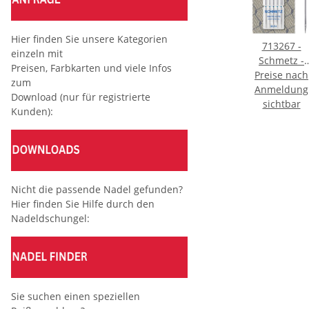
Hier finden Sie unsere Kategorien
085124
Spule aus
713267 -
einzeln mit
are
Sicherheitsnadeln
Kunststoff
Schmetz -
Preisen, Farbkarten und viele Infos
hne
ach
ST 27/38/50 mm
Preise nach
Preise nach
2518P CB
130/705 H-P
Preise nach
zum
S 19
ng
silberfarbig -
Anmeldung
Anmeldung
Universal
Nm 90 SB5-
Anmeldung
Download (nur für registrierte
big -
r
KTE á 24 ST
sichtbar
sichtbar
sichtbar
Karte /
Kunden):
ST
Nadeldicke = 
/ Preis pro Ka
Nicht die passende Nadel gefunden?
Hier finden Sie Hilfe durch den
Nadeldschungel:
Sie suchen einen speziellen