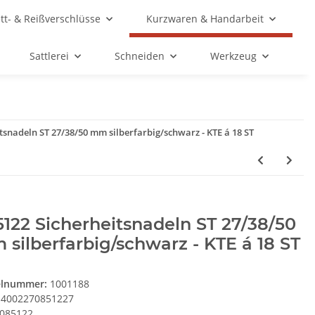
ett- & Reißverschlüsse
Kurzwaren & Handarbeit
Sattlerei
Schneiden
Werkzeug
tsnadeln ST 27/38/50 mm silberfarbig/schwarz - KTE á 18 ST
122 Sicherheitsnadeln ST 27/38/50
silberfarbig/schwarz - KTE á 18 ST
elnummer:
1001188
4002270851227
085122