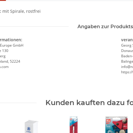
:
mit Spirale, rostfrei
Angaben zur Produkts
ormationen:
veran
 Europe GmbH
Georg 
e 130
Donaus
erg
Baden
hland, 52224
Baling
m.com
info@n
https:
Kunden kauften dazu fo