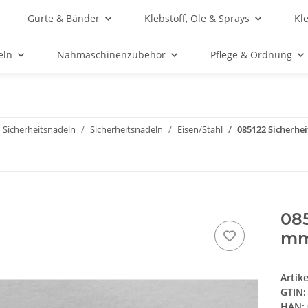
Gurte & Bänder
Klebstoff, Öle & Sprays
Kl
eln
Nähmaschinenzubehör
Pflege & Ordnung
 Sicherheitsnadeln
Sicherheitsnadeln
Eisen/Stahl
085122 Sicherhei
085
mm 
Artik
GTIN:
HAN: