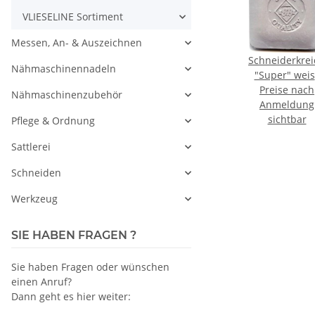
VLIESELINE Sortiment
Messen, An- & Auszeichnen
"Kai"
Reverse-
Schneiderkreide
Schneiderkre
Nähmaschinennadeln
 cm
Freilaufschieber
"Super" gelb
"Super" weis
ach
in Kettenfarbe
Preise nach
VPE=100 Stück /
Preise nach
VPE=100 Stück
Preise nach
Nähmaschinenzubehör
ng
Anmeldung
lackiert für
Preis pro Stück
Anmeldung
Preis pro Stü
Anmeldung
r
Spirale 5 mm -
sichtbar
sichtbar
sichtbar
Pflege & Ordnung
Pack á 100 Stück
Sattlerei
- Farbe:
Schneiden
Werkzeug
SIE HABEN FRAGEN ?
Sie haben Fragen oder wünschen
einen Anruf?
Dann geht es hier weiter: