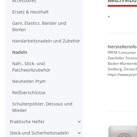
Accessoires
Beschreib
Ersatz & Haushalt
*
Garn, Elastics, Bänder und
Borten
Handarbeitsnadeln und Zubehör
Herstellerinf
Nadeln
PRYM Consumer
Zweifaller Strass
Näh-, Stick- und
Baden-Württemb
Stolberg, Deutsc
Patchworkzubehör
https://www.pry
Neuheiten Prym
Reißverschlüsse
Schulterpolster, Dessous und
Mieder
Praktische Helfer
Steck-und Sicherheitsnadeln