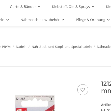
Gurte & Bänder
Klebstoff, Öle & Sprays
Kl
eln
Nähmaschinenzubehör
Pflege & Ordnung
n PRYM
Nadeln
Näh-,Stick- und Stopf- und Spezialnadeln
Nähnade
121
mm 
Artik
GTIN: