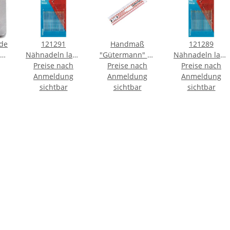
ide
121291
Handmaß
121289
s
Nähnadeln lang
"Gütermann" 20
Nähnadeln lang
 /
ST 7 0,70 x 38
Preise nach
Preise nach
cm
ST 5 0,80 x 40
Preise nach
ck
mm silberfarbig
Anmeldung
Anmeldung
mm silberfarbig
Anmeldung
- KTE á 20 ST
sichtbar
sichtbar
- KTE á 20 ST
sichtbar