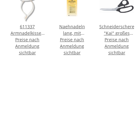
611337
Naehnadeln
Schneiderschere
Armnadelkissen
lang, mit
"Kai" großes
Preise nach
mit Spange
Goldoehr 16 Stk.
Preise nach
Auge "8,5" / 22
Preise nach
pflaumenblau/weiß
Anmeldung
/ Laenge 40, 43,
Anmeldung
Anmeldung
cm
- ST á 1 ST
sichtbar
48 mm / sortiert
sichtbar
sichtbar