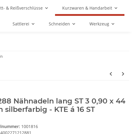
ett- & Reißverschlüsse
Kurzwaren & Handarbeit
Sattlerei
Schneiden
Werkzeug
ln
288 Nähnadeln lang ST 3 0,90 x 44
silberfarbig - KTE á 16 ST
elnummer:
1001816
4002271212881