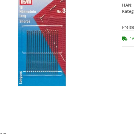
HAN:
Kateg
Preis
16