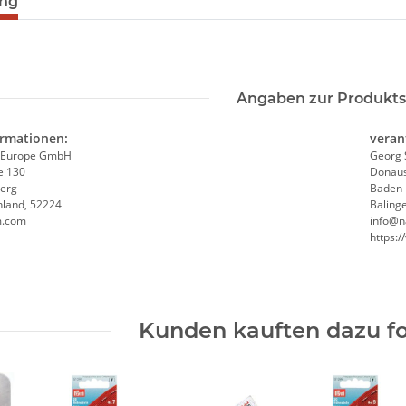
ung
Angaben zur Produkts
ormationen:
veran
 Europe GmbH
Georg 
e 130
Donaus
erg
Baden
hland, 52224
Baling
m.com
info@n
https:
Kunden kauften dazu fo