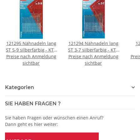
121295 Nähnadeln lang
121294 Nähnadeln lang
12
ST 5-9 silberfarbig - KTE
ST 3-7 silberfarbig - KTE
Preise nach Anmeldung
á 20 ST
Preise nach Anmeldung
á 20 ST
Prei
sil
sichtbar
sichtbar
Kategorien
SIE HABEN FRAGEN ?
Sie haben Fragen oder wünschen einen Anruf?
Dann geht es hier weiter: