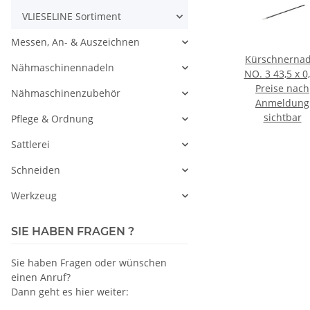
VLIESELINE Sortiment
Messen, An- & Auszeichnen
Kürschnernad
Nähmaschinennadeln
NO. 3 43,5 x 0
Preise nach
25 Stück
Nähmaschinenzubehör
Anmeldung
sichtbar
Pflege & Ordnung
Sattlerei
Schneiden
Werkzeug
SIE HABEN FRAGEN ?
Sie haben Fragen oder wünschen
einen Anruf?
Dann geht es hier weiter: