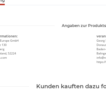
ung
Angaben zur Produkts
ormationen:
veran
 Europe GmbH
Georg 
e 130
Donaus
erg
Baden
hland, 52224
Baling
m.com
info@n
https:
Kunden kauften dazu fo