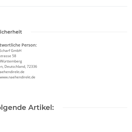
icherheit
twortliche Person:
Scharf GmbH
trasse 58
-Württemberg
en, Deutschland, 72336
aehendirekt.de
//www.naehendirekt.de
lgende Artikel: