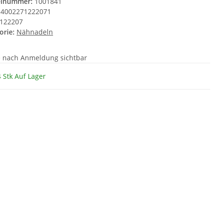
elnummer:
1001841
4002271222071
122207
orie:
Nähnadeln
e nach Anmeldung sichtbar
 Stk Auf Lager