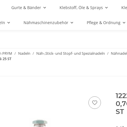
Gurte & Bänder
Klebstoff, Öle & Sprays
Kl
eln
Nähmaschinenzubehör
Pflege & Ordnung
n PRYM
Nadeln
Näh-,Stick- und Stopf- und Spezialnadeln
Nähnade
á 25 ST
122
0,7
ST