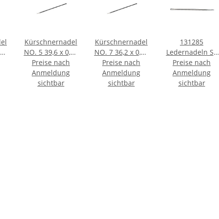
el
Kürschnernadel
Kürschnernadel
131285
,87
NO. 5 39,6 x 0,76
NO. 7 36,2 x 0,68
Ledernadeln ST
Preise nach
25 Stück
Preise nach
25 Stück
3 0,90 x 43 mm
Preise nach
Anmeldung
Anmeldung
silberfarbig -
Anmeldung
sichtbar
sichtbar
BRF á 25 ST
sichtbar