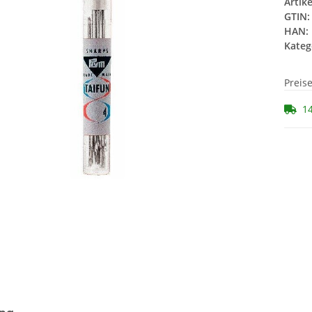
Artik
GTIN:
HAN:
Kateg
Preis
14