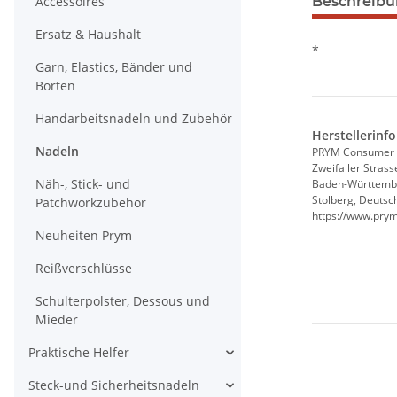
Accessoires
Beschreib
Ersatz & Haushalt
*
Garn, Elastics, Bänder und
Borten
Handarbeitsnadeln und Zubehör
Herstellerinf
Nadeln
PRYM Consumer
Zweifaller Strass
Näh-, Stick- und
Baden-Württemb
Stolberg, Deutsc
Patchworkzubehör
https://www.pry
Neuheiten Prym
Reißverschlüsse
Schulterpolster, Dessous und
Mieder
Praktische Helfer
Steck-und Sicherheitsnadeln