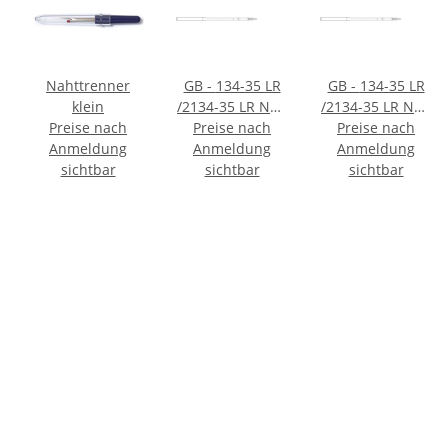
Nahttrenner
GB - 134-35 LR
GB - 134-35 LR
klein
/2134-35 LR NM:
/2134-35 LR NM:
Preise nach
110 - 717242 -
Preise nach
120 - 717252 -
Preise nach
Anmeldung
Preis per 10
Anmeldung
Preis per 10
Anmeldung
sichtbar
Stück - VE 100
sichtbar
Stück - VE 100
sichtbar
Stück
Stück