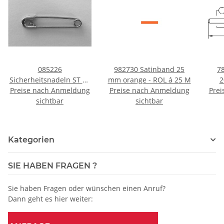
085226
982730 Satinband 25
7
Sicherheitsnadeln ST 57
mm orange - ROL á 25 M
2
mm silberfarbig - DOS á
Preise nach Anmeldung
Preise nach Anmeldung
Prei
Nad
sichtbar
12 ST
sichtbar
pro
Kategorien
SIE HABEN FRAGEN ?
Sie haben Fragen oder wünschen einen Anruf?
Dann geht es hier weiter: