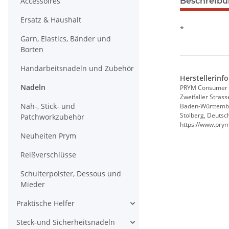
Accessoires
Beschreib
Ersatz & Haushalt
*
Garn, Elastics, Bänder und
Borten
Handarbeitsnadeln und Zubehör
Herstellerinf
Nadeln
PRYM Consumer
Zweifaller Strass
Näh-, Stick- und
Baden-Württemb
Stolberg, Deutsc
Patchworkzubehör
https://www.pry
Neuheiten Prym
Reißverschlüsse
Schulterpolster, Dessous und
Mieder
Praktische Helfer
Steck-und Sicherheitsnadeln