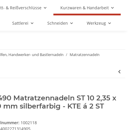
ett- & Reißverschlüsse
Kurzwaren & Handarbeit
Sattlerei
Schneiden
Werkzeug
ilfen, Handwerker- und Bastlernadeln
Matratzennadeln
490 Matratzennadeln ST 10 2,35 x
 mm silberfarbig - KTE á 2 ST
elnummer:
1002118
4002271314905