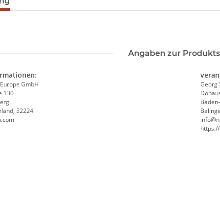
ung
Angaben zur Produkts
ormationen:
veran
 Europe GmbH
Georg 
e 130
Donaus
erg
Baden
hland, 52224
Baling
m.com
info@n
https: