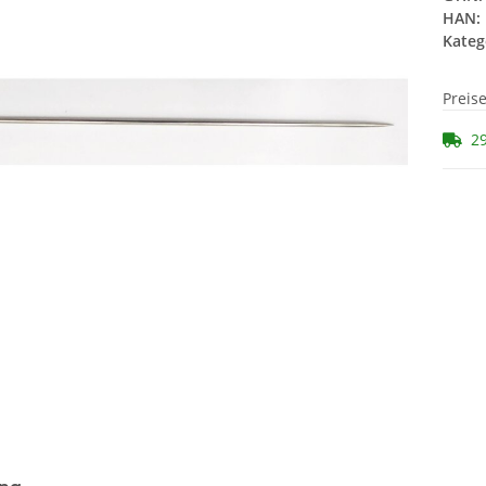
HAN:
Kateg
Preis
29