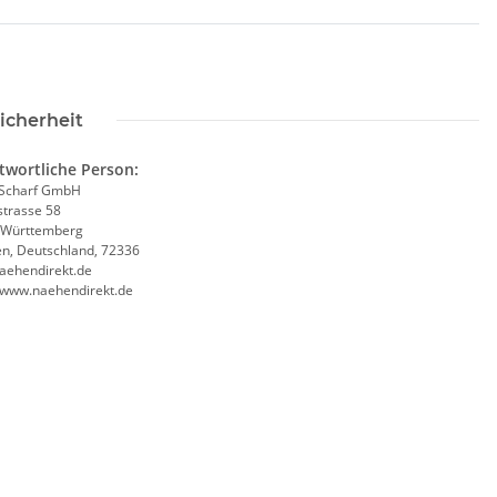
icherheit
twortliche Person:
Scharf GmbH
trasse 58
-Württemberg
en, Deutschland, 72336
aehendirekt.de
//www.naehendirekt.de