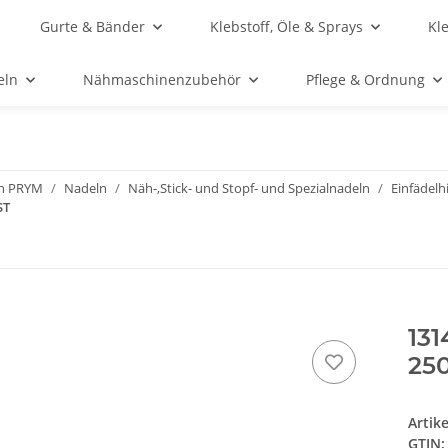
Gurte & Bänder
Klebstoff, Öle & Sprays
Kl
eln
Nähmaschinenzubehör
Pflege & Ordnung
n PRYM
Nadeln
Näh-,Stick- und Stopf- und Spezialnadeln
Einfädelh
ST
131
250
Artik
GTIN: