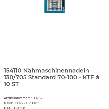
154110 Nähmaschinennadeln
130/705 Standard 70-100 - KTE á
10 ST
Artikelnummer:
1002629
GTIN:
4002271541103
HAN:
154110