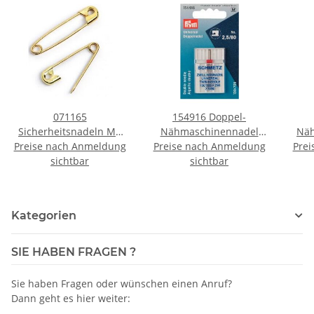
071165
154916 Doppel-
Sicherheitsnadeln MS
Nähmaschinennadel
Näh
19/23/27 mm goldfarbig
Preise nach Anmeldung
130/705 Universal 80/2,5
Preise nach Anmeldung
Prei
130
- KTE á 30 ST
sichtbar
mm - KTE á 1 ST
sichtbar
Kategorien
SIE HABEN FRAGEN ?
Sie haben Fragen oder wünschen einen Anruf?
Dann geht es hier weiter: