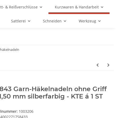
ett- & Reißverschlüsse
Kurzwaren & Handarbeit
Sattlerei
Schneiden
Werkzeug
häkelnadeln
843 Garn-Häkelnadeln ohne Griff
1,50 mm silberfarbig - KTE á 1 ST
elnummer:
1003206
4002271758433