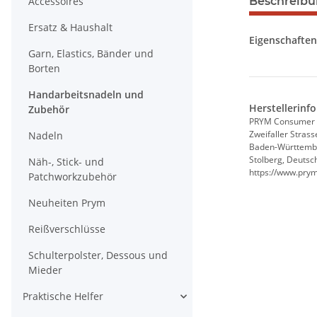
Accessoires
Beschreib
Ersatz & Haushalt
Eigenschaften
Garn, Elastics, Bänder und
Borten
Handarbeitsnadeln und
Herstellerinf
Zubehör
PRYM Consumer
Zweifaller Strass
Nadeln
Baden-Württemb
Stolberg, Deutsc
Näh-, Stick- und
https://www.pry
Patchworkzubehör
Neuheiten Prym
Reißverschlüsse
Schulterpolster, Dessous und
Mieder
Praktische Helfer