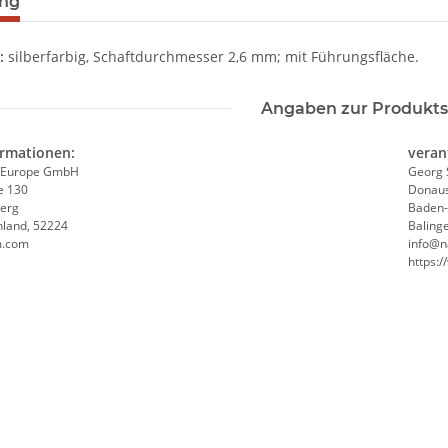
ung
:
silberfarbig, Schaftdurchmesser 2,6 mm; mit Führungsfläche.
Angaben zur Produkts
ormationen:
veran
 Europe GmbH
Georg 
e 130
Donaus
erg
Baden
hland, 52224
Baling
m.com
info@n
https: