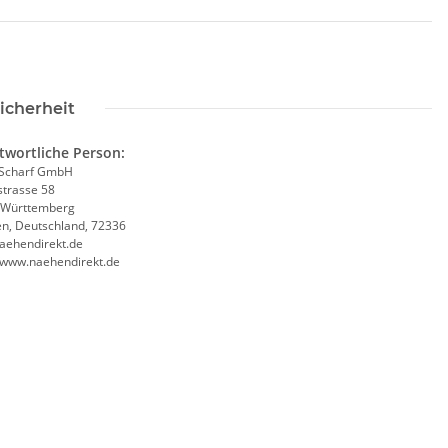
icherheit
twortliche Person:
Scharf GmbH
trasse 58
-Württemberg
en, Deutschland, 72336
aehendirekt.de
//www.naehendirekt.de