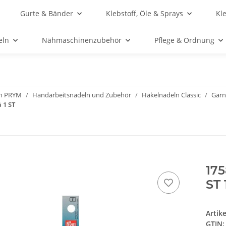
Gurte & Bänder
Klebstoff, Öle & Sprays
Kl
eln
Nähmaschinenzubehör
Pflege & Ordnung
n PRYM
Handarbeitsnadeln und Zubehör
Häkelnadeln Classic
Garn
 1 ST
175
ST 
Artik
GTIN: