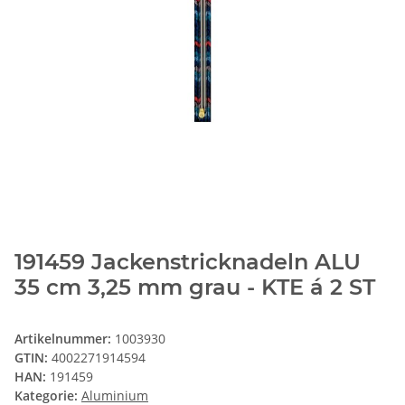
191459 Jackenstricknadeln ALU
35 cm 3,25 mm grau - KTE á 2 ST
Artikelnummer:
1003930
GTIN:
4002271914594
HAN:
191459
Kategorie:
Aluminium