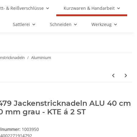
ett- & Reißverschlüsse
Kurzwaren & Handarbeit
Sattlerei
Schneiden
Werkzeug
enstricknadeln
Aluminium
1479 Jackenstricknadeln ALU 40 cm
0 mm grau - KTE á 2 ST
elnummer:
1003950
4002271914792