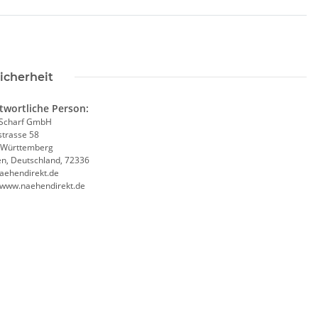
icherheit
twortliche Person:
Scharf GmbH
trasse 58
-Württemberg
en, Deutschland, 72336
aehendirekt.de
//www.naehendirekt.de