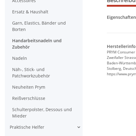
Accessoires
Beschreib
Ersatz & Haushalt
Eigenschaften
Garn, Elastics, Bänder und
Borten
Handarbeitsnadeln und
Herstellerinf
Zubehör
PRYM Consumer
Zweifaller Strass
Nadeln
Baden-Württemb
Stolberg, Deutsc
Näh-, Stick- und
https://www.pry
Patchworkzubehör
Neuheiten Prym
Reißverschlüsse
Schulterpolster, Dessous und
Mieder
Praktische Helfer