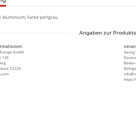
ung
:
Aluminium; Farbe perlgrau.
Angaben zur Produkts
ormationen:
veran
 Europe GmbH
Georg 
e 130
Donaus
erg
Baden
hland, 52224
Baling
m.com
info@n
https: