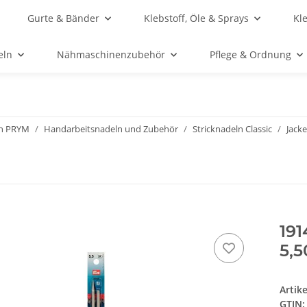
Gurte & Bänder
Klebstoff, Öle & Sprays
Kl
eln
Nähmaschinenzubehör
Pflege & Ordnung
n PRYM
Handarbeitsnadeln und Zubehör
Stricknadeln Classic
Jack
19
5,5
Artik
GTIN: