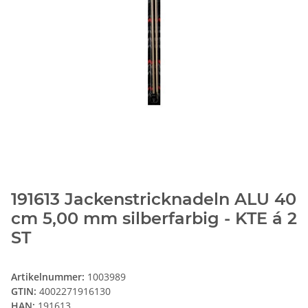
191613 Jackenstricknadeln ALU 40
cm 5,00 mm silberfarbig - KTE á 2
ST
Artikelnummer:
1003989
GTIN:
4002271916130
HAN:
191613