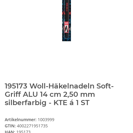
195173 Woll-Häkelnadeln Soft-
Griff ALU 14 cm 2,50 mm
silberfarbig - KTE á 1 ST
Artikelnummer:
1003999
GTIN:
4002271951735
HAN:
195173