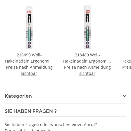
218490 Woll-
218489 Woll-
Häkelnadeln Ergonomics
Häkelnadeln Ergonomics
Häke
Preise nach Anmeldung
17 cm 8,00 mm mint -
Preise nach Anmeldung
17 cm 7,00 mm
18 c
Prei
KTE á 1 ST
sichtbar
blattgrün - KTE á 1 ST
sichtbar
Kategorien
SIE HABEN FRAGEN ?
Sie haben Fragen oder wünschen einen Anruf?
Dann geht es hier weiter: