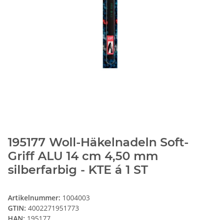
195177 Woll-Häkelnadeln Soft-
Griff ALU 14 cm 4,50 mm
silberfarbig - KTE á 1 ST
Artikelnummer:
1004003
GTIN:
4002271951773
HAN:
195177