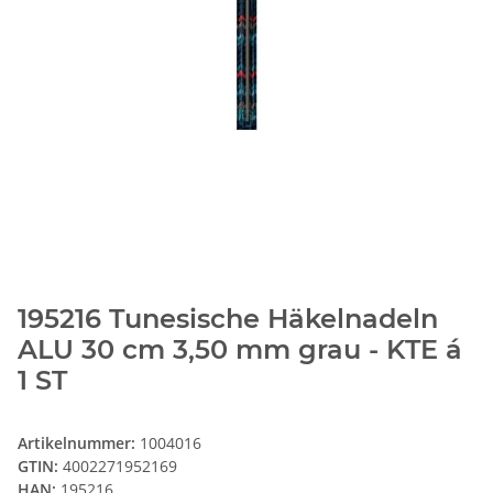
195216 Tunesische Häkelnadeln
ALU 30 cm 3,50 mm grau - KTE á
1 ST
Artikelnummer:
1004016
GTIN:
4002271952169
HAN:
195216