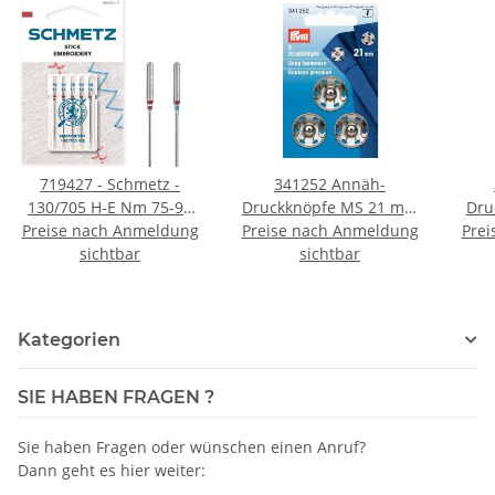
719427 - Schmetz -
341252 Annäh-
130/705 H-E Nm 75-90
Druckknöpfe MS 21 mm
Dru
Preise nach Anmeldung
SB5-Karte / Nadeldicke:
silberfarbig - KTE á 3 ST
Preise nach Anmeldung
Prei
sil
75-90 / Preis pro Karte
sichtbar
sichtbar
Kategorien
SIE HABEN FRAGEN ?
Sie haben Fragen oder wünschen einen Anruf?
Dann geht es hier weiter: