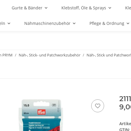
Gurte & Bänder
Klebstoff, Öle & Sprays
Kl
eln
Nähmaschinenzubehör
Pflege & Ordnung
n PRYM
Näh-, Stick- und Patchworkzubehör
Näh-, Stick und Patchwo
211
9,0
Artik
GTIN: