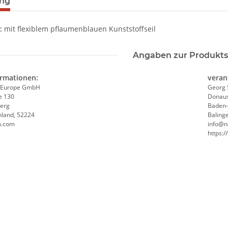
ung
:
mit flexiblem pflaumenblauen Kunststoffseil
Angaben zur Produkts
ormationen:
veran
 Europe GmbH
Georg 
e 130
Donaus
erg
Baden
hland, 52224
Baling
m.com
info@n
https: