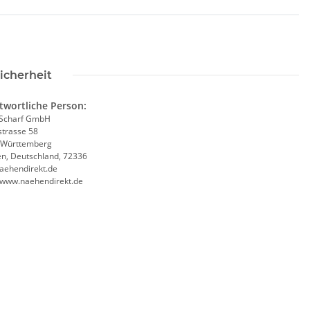
icherheit
twortliche Person:
Scharf GmbH
trasse 58
-Württemberg
en, Deutschland, 72336
aehendirekt.de
//www.naehendirekt.de