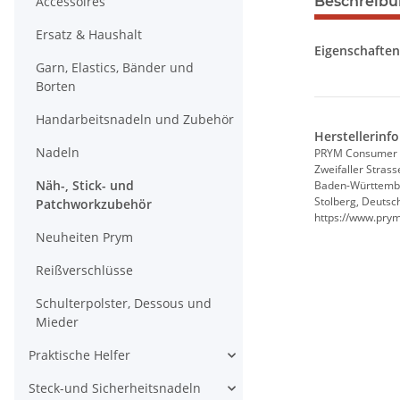
Accessoires
Beschreib
Ersatz & Haushalt
Eigenschaften
Garn, Elastics, Bänder und
Borten
Handarbeitsnadeln und Zubehör
Herstellerinf
Nadeln
PRYM Consumer
Zweifaller Strass
Näh-, Stick- und
Baden-Württemb
Stolberg, Deutsc
Patchworkzubehör
https://www.pry
Neuheiten Prym
Reißverschlüsse
Schulterpolster, Dessous und
Mieder
Praktische Helfer
Steck-und Sicherheitsnadeln