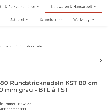
ett- & Reißverschlüsse
Kurzwaren & Handarbeit
Sattlerei
Schneiden
Werkzeug
rkzubehör
Rundstricknadeln
180 Rundstricknadeln KST 80 cm
0 mm grau - BTL á 1 ST
elnummer:
1004982
4002272111800