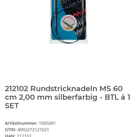
212102 Rundstricknadeln MS 60
cm 2,00 mm silberfarbig - BTL á 1
SET
Artikelnummer:
1005081
GTIN:
4002272121021
HAN:
212102