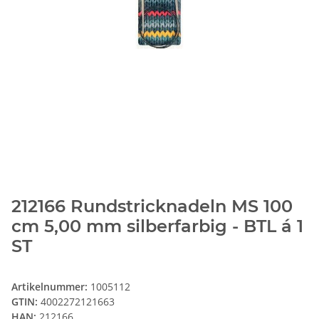
212166 Rundstricknadeln MS 100
cm 5,00 mm silberfarbig - BTL á 1
ST
Artikelnummer:
1005112
GTIN:
4002272121663
HAN:
212166