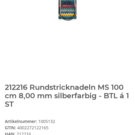
212216 Rundstricknadeln MS 100
cm 8,00 mm silberfarbig - BTL á 1
ST
Artikelnummer:
1005132
GTIN:
4002272122165
HAN:
212216