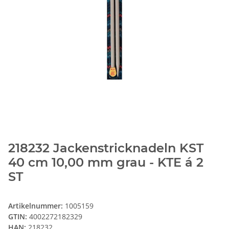
218232 Jackenstricknadeln KST
40 cm 10,00 mm grau - KTE á 2
ST
Artikelnummer:
1005159
GTIN:
4002272182329
HAN:
218232