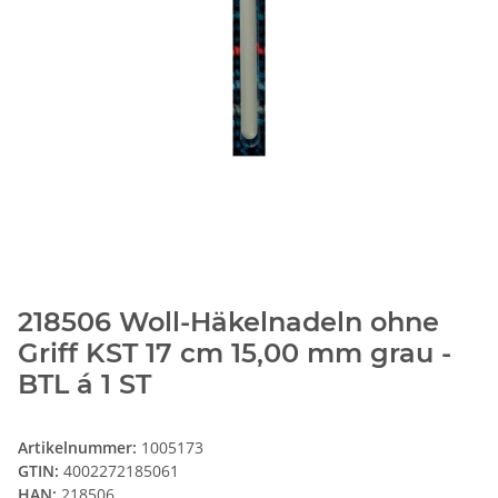
218506 Woll-Häkelnadeln ohne
Griff KST 17 cm 15,00 mm grau -
BTL á 1 ST
Artikelnummer:
1005173
GTIN:
4002272185061
HAN:
218506