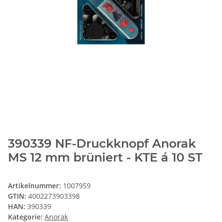
390339 NF-Druckknopf Anorak
MS 12 mm brüniert - KTE á 10 ST
Artikelnummer:
1007959
GTIN:
4002273903398
HAN:
390339
Kategorie:
Anorak