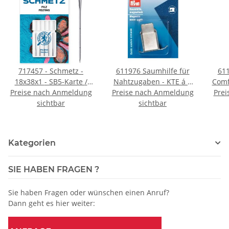
717457 - Schmetz -
611976 Saumhilfe für
611
18x38x1 - SB5-Karte /
Nahtzugaben - KTE á 1
Comf
Preise nach Anmeldung
Preis pro Karte
Preise nach Anmeldung
ST
Prei
sichtbar
sichtbar
Kategorien
SIE HABEN FRAGEN ?
Sie haben Fragen oder wünschen einen Anruf?
Dann geht es hier weiter: