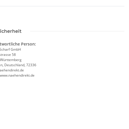
icherheit
twortliche Person:
Scharf GmbH
trasse 58
-Württemberg
en, Deutschland, 72336
aehendirekt.de
//www.naehendirekt.de