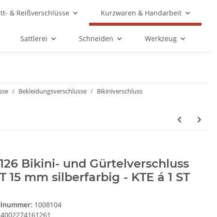
ett- & Reißverschlüsse
Kurzwaren & Handarbeit
Sattlerei
Schneiden
Werkzeug
sse
Bekleidungsverschlüsse
Bikiniverschluss
126 Bikini- und Gürtelverschluss
 15 mm silberfarbig - KTE á 1 ST
elnummer:
1008104
4002274161261