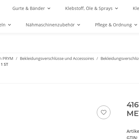
Gurte & Bänder
Klebstoff, Öle & Sprays
Kl
eln
Nähmaschinenzubehör
Pflege & Ordnung
n PRYM
Bekleidungsverschlüsse und Accessoires
Bekleidungsverschlü
 1 ST
416
MET
Artik
GTIN: