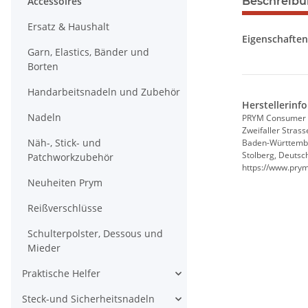
Accessoires
Beschreib
Ersatz & Haushalt
Eigenschaften
Garn, Elastics, Bänder und
Borten
Handarbeitsnadeln und Zubehör
Herstellerinf
Nadeln
PRYM Consumer
Zweifaller Strass
Näh-, Stick- und
Baden-Württemb
Stolberg, Deutsc
Patchworkzubehör
https://www.pry
Neuheiten Prym
Reißverschlüsse
Schulterpolster, Dessous und
Mieder
Praktische Helfer
Steck-und Sicherheitsnadeln