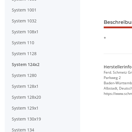
System 1001
System 1032
Beschreib
System 108x1
*
System 110
System 1128
System 124x2
Herstellerinf
Ferd. Schmetz 
System 1280
Parkweg 2
Baden-Württemb
System 128x1
Albstadt, Deutsc
https://www.sch
System 128x20
System 129x1
System 130x19
System 134