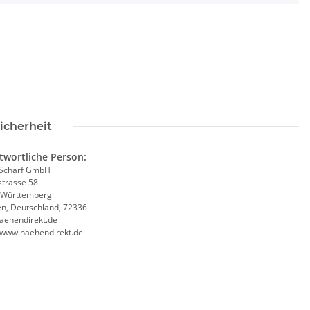
icherheit
twortliche Person:
Scharf GmbH
trasse 58
-Württemberg
en, Deutschland, 72336
aehendirekt.de
//www.naehendirekt.de