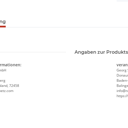
ung
Angaben zur Produkts
ormationen:
veran
GmbH
Georg 
Donaus
erg
Baden
hland, 72458
Baling
metz.com
info@n
https: