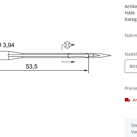
Artik
HAN:
Kateg
Nähm
Nadel
Bit
Preis
Ar
x
Di
Va