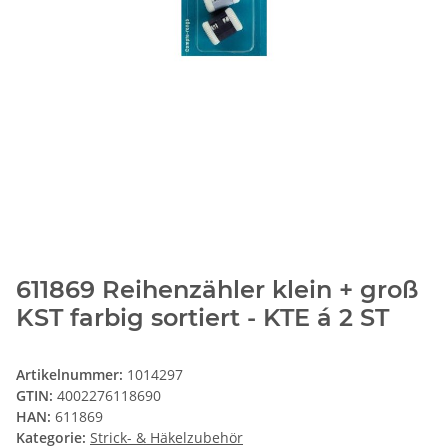
611869 Reihenzähler klein + groß
KST farbig sortiert - KTE á 2 ST
Artikelnummer:
1014297
GTIN:
4002276118690
HAN:
611869
Kategorie:
Strick- & Häkelzubehör