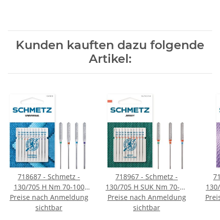
Kunden kauften dazu folgende
Artikel:
718687 - Schmetz -
718967 - Schmetz -
7
130/705 H Nm 70-100
130/705 H SUK Nm 70-90
130/7
SB10-Karte / Nadeldicke
Preise nach Anmeldung
SB10-Karte / Nadeldicke
Preise nach Anmeldung
Prei
N
= 70-100 / Preis pro
sichtbar
sichtbar
= 70-90 / Preis pro Karte
Nadel
Karte