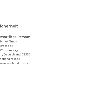
icherheit
twortliche Person:
Scharf GmbH
trasse 58
-Württemberg
en, Deutschland, 72336
aehendirekt.de
//www.naehendirekt.de