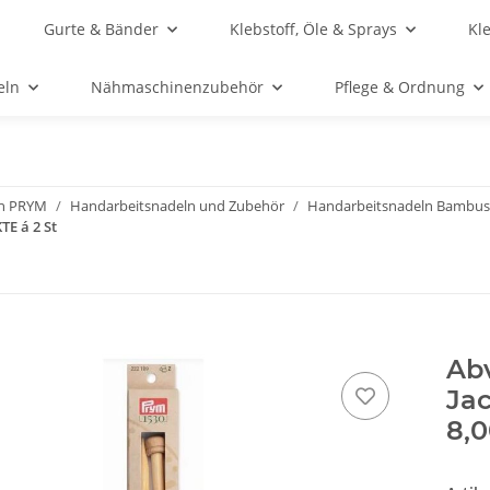
Gurte & Bänder
Klebstoff, Öle & Sprays
Kl
eln
Nähmaschinenzubehör
Pflege & Ordnung
n PRYM
Handarbeitsnadeln und Zubehör
Handarbeitsnadeln Bambus
TE á 2 St
Abv
Ja
8,0