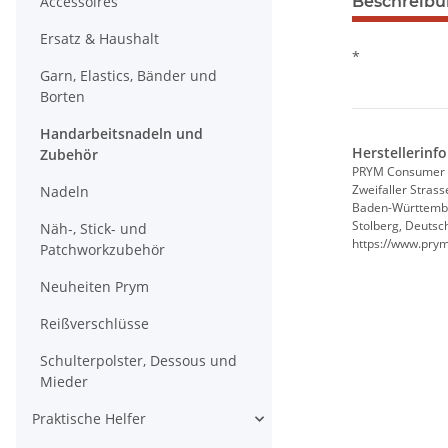
Accessoires
Beschreib
Ersatz & Haushalt
*
Garn, Elastics, Bänder und
Borten
Handarbeitsnadeln und
Herstellerinf
Zubehör
PRYM Consumer
Zweifaller Strass
Nadeln
Baden-Württemb
Stolberg, Deutsc
Näh-, Stick- und
https://www.pry
Patchworkzubehör
Neuheiten Prym
Reißverschlüsse
Schulterpolster, Dessous und
Mieder
Praktische Helfer