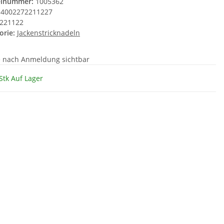
elnummer:
1005362
4002272211227
221122
orie:
Jackenstricknadeln
e nach Anmeldung sichtbar
Stk Auf Lager