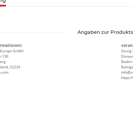
ung
Angaben zur Produkts
ormationen:
veran
 Europe GmbH
Georg 
e 130
Donaus
erg
Baden
hland, 52224
Baling
m.com
info@n
https: