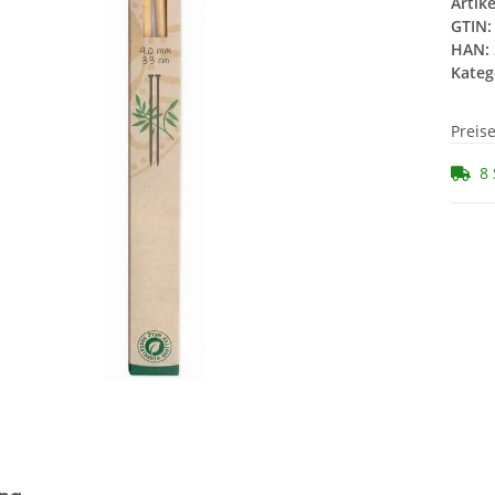
Artik
GTIN:
HAN:
Kateg
Preis
8 