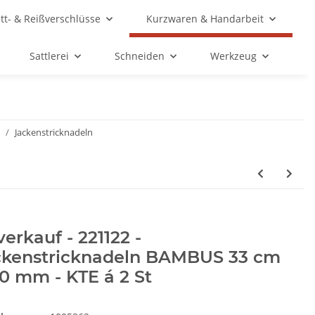
ett- & Reißverschlüsse
Kurzwaren & Handarbeit
Sattlerei
Schneiden
Werkzeug
Jackenstricknadeln
erkauf - 221122 -
ckenstricknadeln BAMBUS 33 cm
0 mm - KTE á 2 St