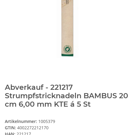
Abverkauf - 221217
Strumpfstricknadeln BAMBUS 20
cm 6,00 mm KTE á 5 St
Artikelnummer:
1005379
GTIN:
4002272212170
HAN:
221217