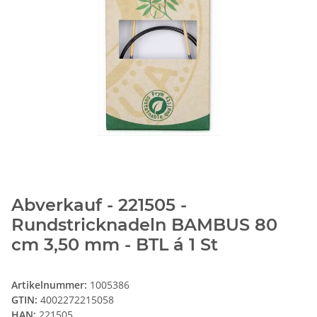
Abverkauf - 221505 -
Rundstricknadeln BAMBUS 80
cm 3,50 mm - BTL á 1 St
Artikelnummer:
1005386
GTIN:
4002272215058
HAN:
221505