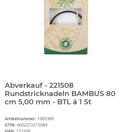
Abverkauf - 221508
Rundstricknadeln BAMBUS 80
cm 5,00 mm - BTL á 1 St
Artikelnummer:
1005389
GTIN:
4002272215089
HAN:
221508