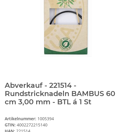
Abverkauf - 221514 -
Rundstricknadeln BAMBUS 60
cm 3,00 mm - BTL á 1 St
Artikelnummer:
1005394
GTIN:
4002272215140
HAN:
221514