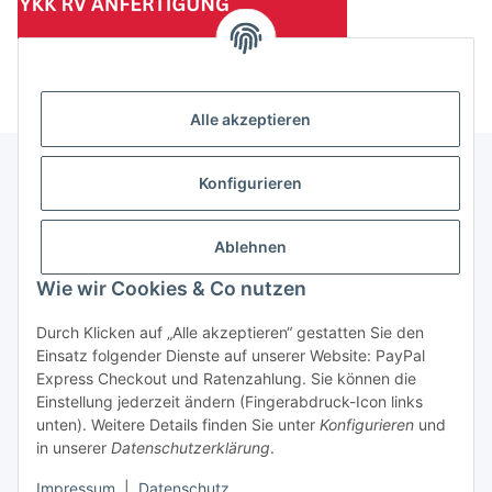
(Mindesttabnahmemenge 10 Stück je Länge und Farbe)
Alle akzeptieren
Konfigurieren
Informationen
Ablehnen
Gesetzliche Informationen
Wie wir Cookies & Co nutzen
Durch Klicken auf „Alle akzeptieren“ gestatten Sie den
Einsatz folgender Dienste auf unserer Website: PayPal
Vertrag widerrufen
Express Checkout und Ratenzahlung. Sie können die
Einstellung jederzeit ändern (Fingerabdruck-Icon links
unten). Weitere Details finden Sie unter
Konfigurieren
und
in unserer
Datenschutzerklärung
.
Impressum
|
Datenschutz
* Alle Preise zzgl. gesetzlicher USt., zzgl.
Versand