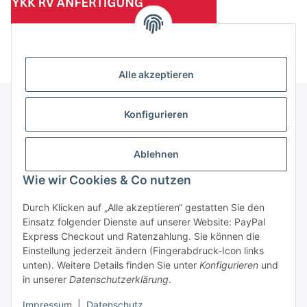
(Mindesttabnahmemenge 10 Stück je Länge und Farbe)
Alle akzeptieren
Konfigurieren
Informationen
Ablehnen
Gesetzliche Informationen
Wie wir Cookies & Co nutzen
Durch Klicken auf „Alle akzeptieren“ gestatten Sie den
Einsatz folgender Dienste auf unserer Website: PayPal
Vertrag widerrufen
Express Checkout und Ratenzahlung. Sie können die
Einstellung jederzeit ändern (Fingerabdruck-Icon links
unten). Weitere Details finden Sie unter
Konfigurieren
und
in unserer
Datenschutzerklärung
.
Impressum
|
Datenschutz
* Alle Preise zzgl. gesetzlicher USt., zzgl.
Versand